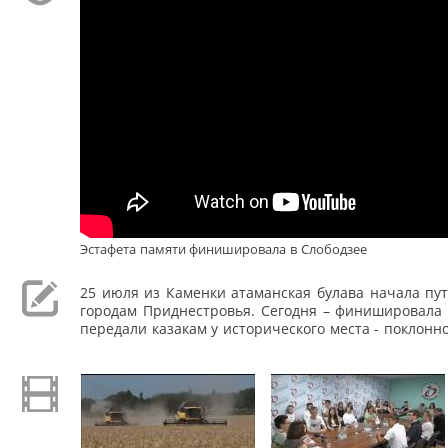
Эстафета памяти финишировала в Слободзее
25 июля из Каменки атаманская булава начала пу
городам Приднестровья. Сегодня – финишировала 
передали казакам у исторического места - поклонно