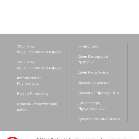
2025 - Год
Вопрос дня
приднестровского народа
День Бендерской
2026 - Год
трагедии
приднестровского народа
День Республики
Introduction to
Диалог на равных
Pridnestrovie
Диалоги с Президентом
В путь! По-новому
Доброе утро,
Великая Отечественная
Приднестровье!
война
Документальный фильм