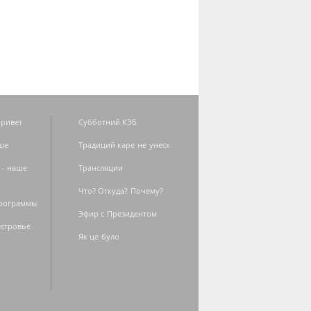
ривет
Субботний КЭБ
ше
Традиций каре не унеск
 - наше
Трансляции
Что? Откуда? Почему?
программы
Эфир с Президентом
естровье
Як це було