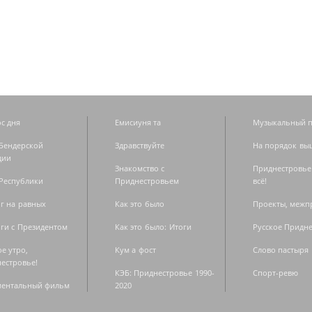
с дня
Емисиуня та
Музыкальный п
Бендерской
Здравствуйте
На порядок вы
дии
Знакомство с
Приднестровье
Республики
Приднестровьем
всё!
г на равных
Как это было
Проекты, меж
ги с Президентом
Как это было: Итоги
Русское Придн
е утро,
Кум а фост
Слово пастыря
естровье!
КЭБ: Приднестровье 1990-
Спорт-ревю
ментальный фильм
2020