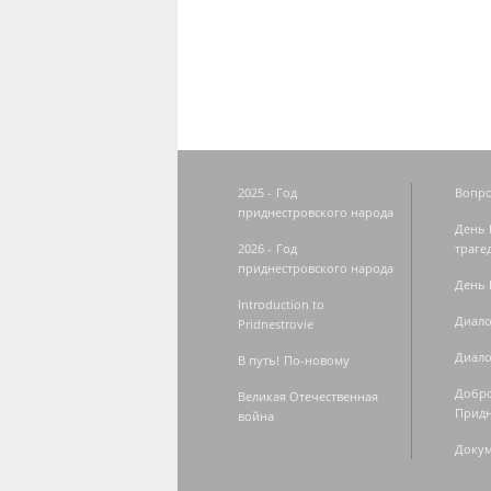
2025 - Год
Вопро
приднестровского народа
День 
2026 - Год
траге
приднестровского народа
День 
Introduction to
Диало
Pridnestrovie
Диало
В путь! По-новому
Добро
Великая Отечественная
Придн
война
Доку