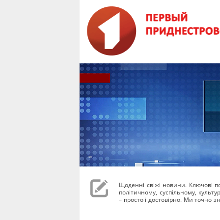
Щоденні свіжі новини. Ключові под
політичному, суспільному, культ
– просто і достовірно. Ми точно зн