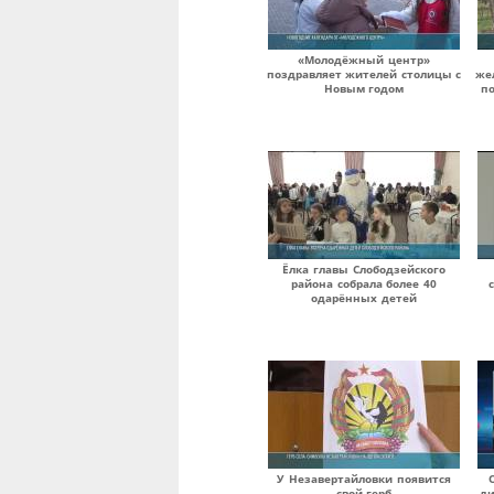
«Молодёжный центр»
поздравляет жителей столицы с
же
Новым годом
по
Ёлка главы Слободзейского
района собрала более 40
одарённых детей
У Незавертайловки появится
свой герб
д