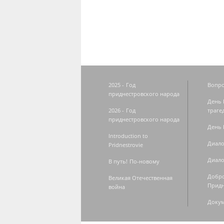
Страницы
2025 - Год
Вопро
приднестровского народа
День 
2026 - Год
траге
приднестровского народа
День 
Introduction to
Диало
Pridnestrovie
Диало
В путь! По-новому
Добро
Великая Отечественная
Придн
война
Доку