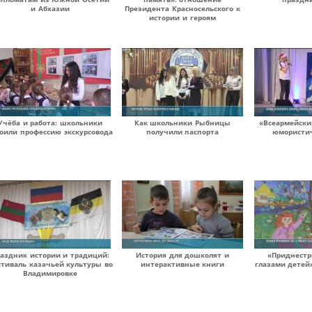
и Абхазии
Президента Красносельского к
истории и героям
Учёба и работа: школьники
Как школьники Рыбницы
«Всеармейски
воили профессию экскурсовода
получили паспорта
юмористи
аздник истории и традиций:
История для дошколят и
«Приднестр
стиваль казачьей культуры во
интерактивные книги
глазами детей»
Владимировке