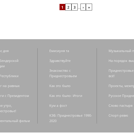
1
2
3
…
›
»
с дня
Емисиуня та
Музыкальный п
Бендерской
Здравствуйте
На порядок вы
дии
Знакомство с
Приднестровье
Республики
Приднестровьем
всё!
г на равных
Как это было
Проекты, меж
ги с Президентом
Как это было: Итоги
Русское Придн
е утро,
Кум а фост
Слово пастыря
естровье!
КЭБ: Приднестровье 1990-
Спорт-ревю
ментальный фильм
2020