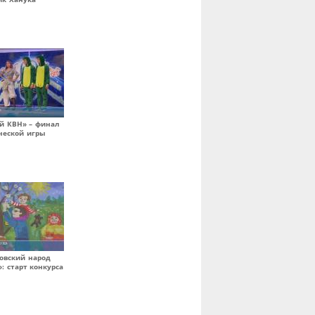
й КВН» – финал
ческой игры
овский народ
: старт конкурса