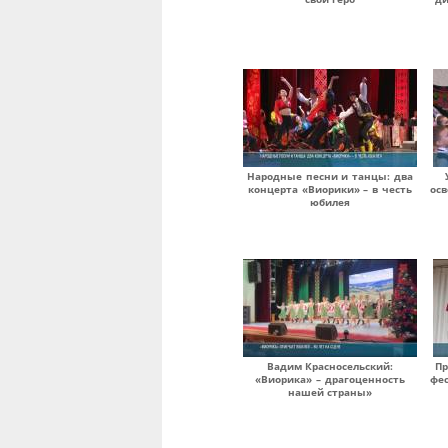
Народные песни и танцы: два
концерта «Виорики» – в честь
ос
юбилея
Вадим Красносельский:
Пр
«Виорика» – драгоценность
фе
нашей страны»