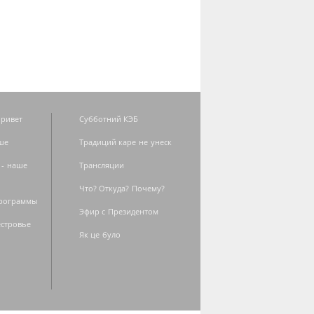
ривет
Субботний КЭБ
ше
Традиций каре не унеск
 - наше
Трансляции
Что? Откуда? Почему?
программы
Эфир с Президентом
естровье
Як це було