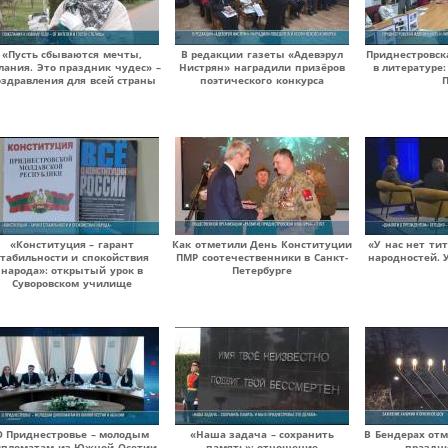
«Пусть сбываются мечты,
В редакции газеты «Адевэрул
Приднестровск
лания. Это праздник чудес» –
Нистрян» наградили призёров
в литературе
здравления для всей страны
поэтического конкурса
«Конституция – гарант
Как отметили День Конституции
«У нас нет ти
стабильности и спокойствия
ПМР соотечественники в Санкт-
народностей. 
народа»: открытый урок в
Петербурге
Суворовском училище
О Приднестровье – молодым
«Наша задача – сохранить
В Бендерах от
ипломатам из Южной Осетии
память»: отношение
праздн