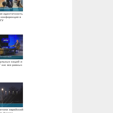
ая идентичность
: конференция в
ПГУ
тульных наций и
У нас все равны»
метили еврейский
ик Ханука