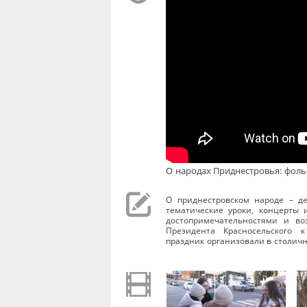
О народах Приднестровья: фоль
О приднестровском народе – де
тематические уроки, концерты 
достопримечательностями и во
Президента Красносельского к
праздник организовали в столичн