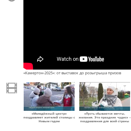
«Камертон-2025»: от выставок до розыгрыша призов
«Молодёжный центр»
«Пусть сбываются мечты,
поздравляет жителей столицы с
желания. Это праздник чудес» –
Новым годом
поздравления для всей страны