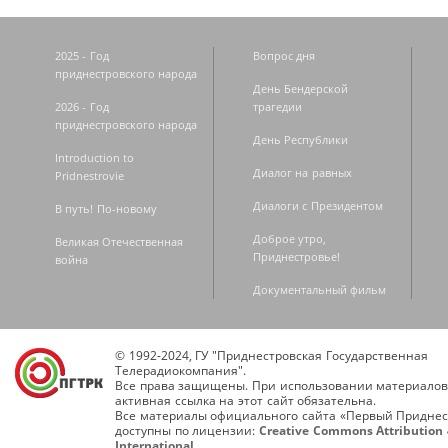
2025 - Год
Вопрос дня
приднестровского народа
День Бендерской
2026 - Год
трагедии
приднестровского народа
День Республики
Introduction to
Диалог на равных
Pridnestrovie
Диалоги с Президентом
В путь! По-новому
Доброе утро,
Великая Отечественная
Приднестровье!
война
Документальный фильм
© 1992-2024, ГУ "Приднестровская Государственная
Телерадиокомпания".
Все права защищены. При использовании материалов
активная ссылка на этот сайт обязательна.
Все материалы официального сайта «Первый Приднес
доступны по лицензии:
Creative Commons Attribution 
International