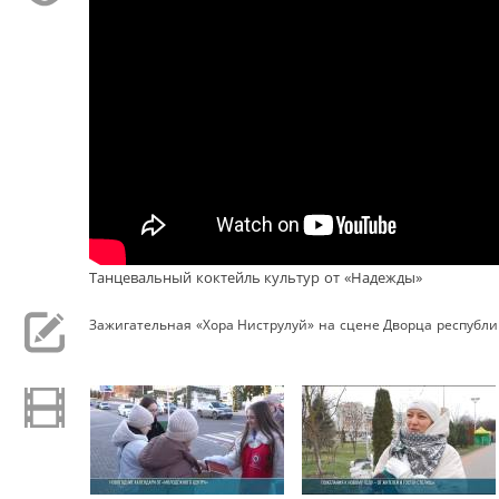
Танцевальный коктейль культур от «Надежды»
Зажигательная «Хора Ниструлуй» на сцене Дворца республи