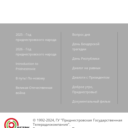
2025 - Год
Вопрос дня
приднестровского народа
День Бендерской
2026 - Год
трагедии
приднестровского народа
День Республики
Introduction to
Диалог на равных
Pridnestrovie
Диалоги с Президентом
В путь! По-новому
Доброе утро,
Великая Отечественная
Приднестровье!
война
Документальный фильм
© 1992-2024, ГУ "Приднестровская Государственная
Телерадиокомпания".