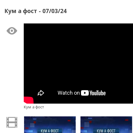
Кум а фост - 07/03/24
Кум а фост