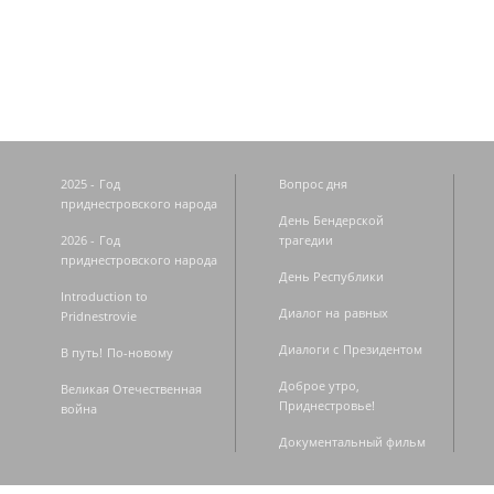
Страницы
2025 - Год
Вопрос дня
приднестровского народа
День Бендерской
2026 - Год
трагедии
приднестровского народа
День Республики
Introduction to
Диалог на равных
Pridnestrovie
Диалоги с Президентом
В путь! По-новому
Доброе утро,
Великая Отечественная
Приднестровье!
война
Документальный фильм