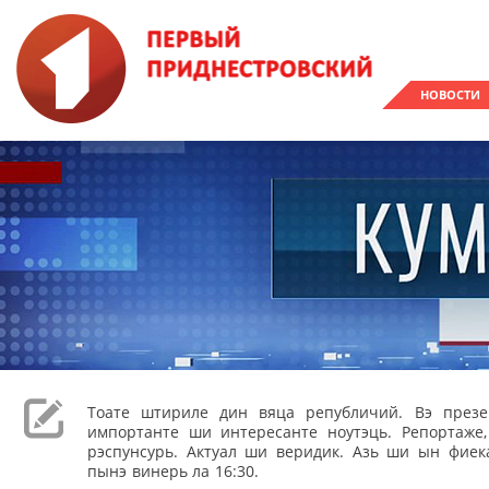
НОВОСТИ
Тоате штириле дин вяца републичий. Вэ през
импортанте ши интересанте ноутэць. Репортаже
рэспунсурь. Актуал ши веридик. Азь ши ын фиека
пынэ винерь ла 16:30.