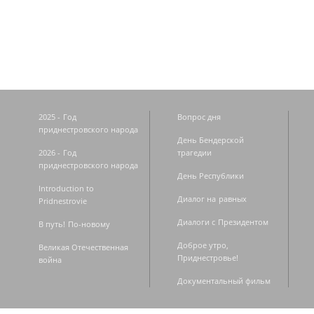
Страницы
2025 - Год
Вопрос дня
приднестровского народа
День Бендерской
2026 - Год
трагедии
приднестровского народа
День Республики
Introduction to
Диалог на равных
Pridnestrovie
Диалоги с Президентом
В путь! По-новому
Доброе утро,
Великая Отечественная
Приднестровье!
война
Документальный фильм