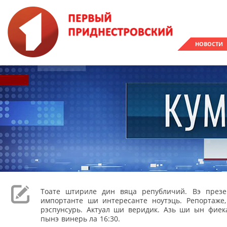
НОВОСТИ
Тоате штириле дин вяца републичий. Вэ през
импортанте ши интересанте ноутэць. Репортаже
рэспунсурь. Актуал ши веридик. Азь ши ын фиека
пынэ винерь ла 16:30.