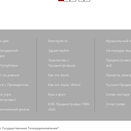
с дня
Емисиуня та
Музыкальный п
Бендерской
Здравствуйте
На порядок вы
дии
Знакомство с
Приднестровье
Республики
Приднестровьем
всё!
г на равных
Как это было
Проекты, меж
ги с Президентом
Как это было: Итоги
Русское Придн
е утро,
Кум а фост
Слово пастыря
естровье!
КЭБ: Приднестровье 1990-
Спорт-ревю
ментальный фильм
2020
ая Государственная Телерадиокомпания".