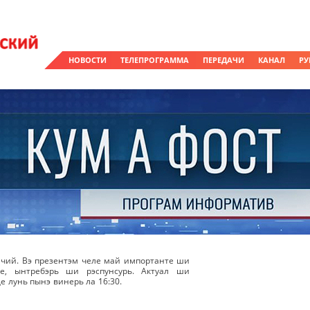
НОВОСТИ
ТЕЛЕПРОГРАММА
ПЕРЕДАЧИ
КАНАЛ
РУ
чий. Вэ презентэм челе май импортанте ши
же, ынтребэрь ши рэспунсурь. Актуал ши
е лунь пынэ винерь ла 16:30.