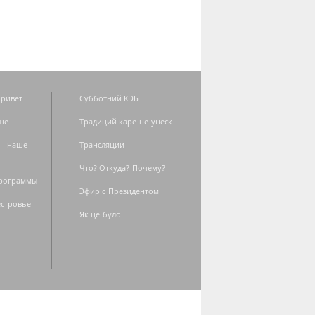
ривет
Субботний КЭБ
ше
Традиций каре не унеск
 - наше
Трансляции
Что? Откуда? Почему?
программы
Эфир с Президентом
естровье
Як це було