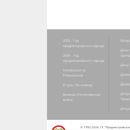
2025 - Год
Вопро
приднестровского народа
День 
2026 - Год
траге
приднестровского народа
День 
Introduction to
Диало
Pridnestrovie
Диало
В путь! По-новому
Добро
Великая Отечественная
Придн
война
Доку
© 1992-2024, ГУ "Приднестровск