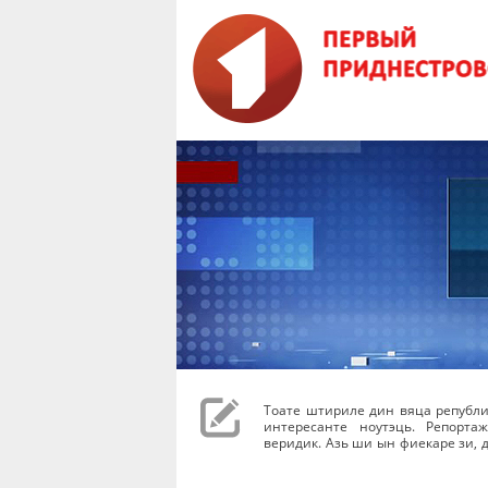
Тоате штириле дин вяца републи
интересанте ноутэць. Репорта
веридик. Азь ши ын фиекаре зи, д