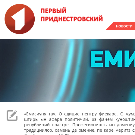
НОВОСТИ
«Емисиуня та». О едицие пентру фиекаре. О жумэ
штирь ын афара политичий. Вэ фачем куношти
републичий ноастре. Професионишть ын домениу,
традициилор, оамень де омение, пе каре меритэ с