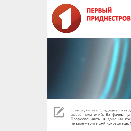
«Емисиуня та». О едицие пентр
афара политичий. Вэ фачем ку
Професионишть ын домениу, пэст
пе каре меритэ сэ-й куноаштець. 