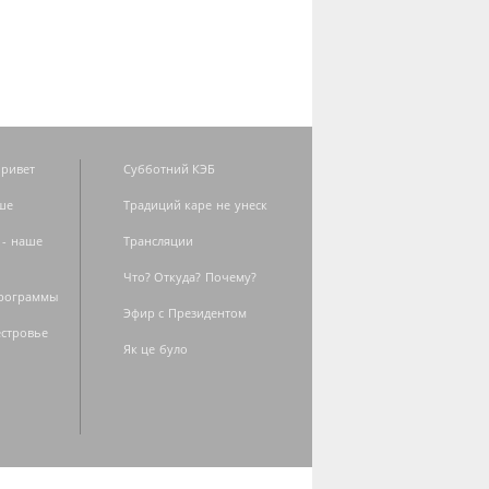
ривет
Субботний КЭБ
ше
Традиций каре не унеск
 - наше
Трансляции
Что? Откуда? Почему?
программы
Эфир с Президентом
естровье
Як це було