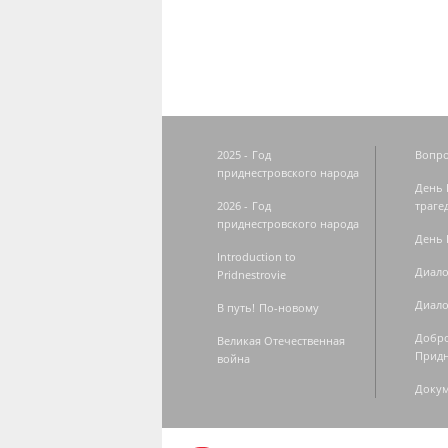
2025 - Год
Вопро
приднестровского народа
День 
2026 - Год
траге
приднестровского народа
День 
Introduction to
Диало
Pridnestrovie
Диало
В путь! По-новому
Добро
Великая Отечественная
Придн
война
Доку