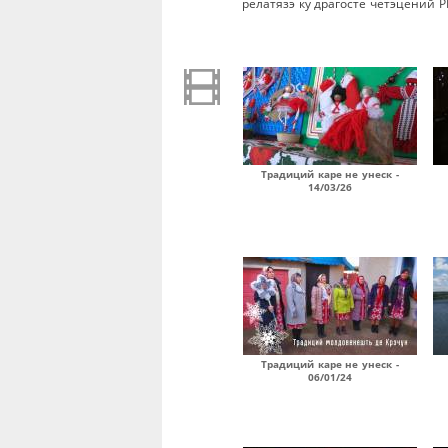
релатязэ ку драгосте четэцений 
Традиций каре не унеск -
14/03/26
Традиций каре не унеск -
06/01/24