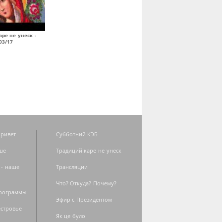
ре не унеск -
03/17
ривет
Субботний КЭБ
ше
Традиций каре не унеск
 - наше
Трансляции
Что? Откуда? Почему?
программы
Эфир с Президентом
естровье
Як це було