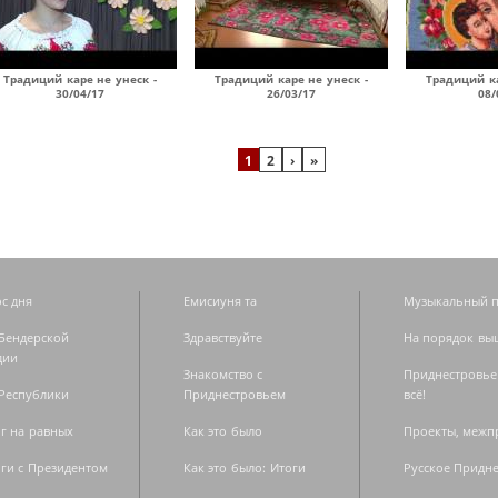
Традиций каре не унеск -
Традиций каре не унеск -
Традиций ка
30/04/17
26/03/17
08/
1
2
›
»
с дня
Емисиуня та
Музыкальный п
Бендерской
Здравствуйте
На порядок вы
дии
Знакомство с
Приднестровье
Республики
Приднестровьем
всё!
г на равных
Как это было
Проекты, меж
ги с Президентом
Как это было: Итоги
Русское Придн