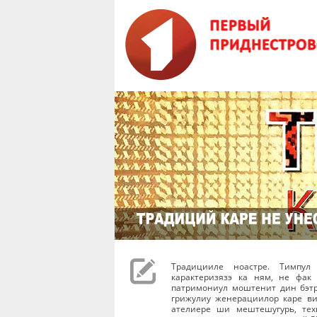
Традицииле ноастре. Тимпул
карактеризязэ ка ням, не фа
патримониул моштенит дин бэтр
грижулиу женерациилор каре ви
ателиере ши мештешугурь, тех