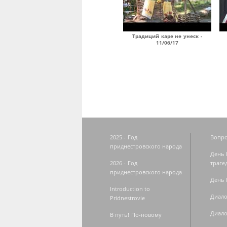
Традиций каре не унеск -
11/06/17
Страницы
2025 - Год
Вопро
приднестровского народа
День 
2026 - Год
траге
приднестровского народа
День 
Introduction to
Диало
Pridnestrovie
Диало
В путь! По-новому