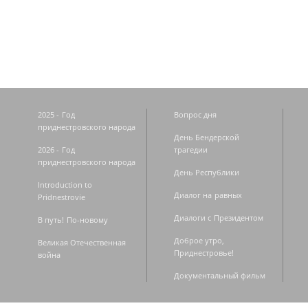
Страницы
2025 - Год
Вопрос дня
приднестровского народа
День Бендерской
2026 - Год
трагедии
приднестровского народа
День Республики
Introduction to
Диалог на равных
Pridnestrovie
Диалоги с Президентом
В путь! По-новому
Доброе утро,
Великая Отечественная
Приднестровье!
война
Документальный фильм