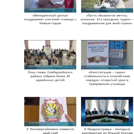
«Молодёжный центр»
«Пусть сбываются мечты,
поздравляет жителей столицы с
желания. Это праздник чудес» –
Новым годом
поздравления для всей страны
Ёлка главы Слободзейского
«Конституция – гарант
района собрала более 40
стабильности и спокойствия
одарённых детей
народа»: открытый урок в
Суворовском училище
У Незавертайловки появится
О Приднестровье – молодым
свой герб
дипломатам из Южной Осетии