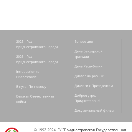
2025 - Год
Вопрос дня
приднестровского народа
День Бендерской
2026 - Год
трагедии
приднестровского народа
День Республики
Introduction to
Диалог на равных
Pridnestrovie
Диалоги с Президентом
В путь! По-новому
Доброе утро,
Великая Отечественная
Приднестровье!
война
Документальный фильм
© 1992-2024, ГУ "Приднестровская Государственная