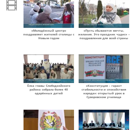
«Молодёжный центр»
«Пусть сбываются мечты,
поздравляет жителей столицы с
желания. Это праздник чудес» –
Новым годом
поздравления для всей страны
Ёлка главы Слободзейского
«Конституция – гарант
района собрала более 40
стабильности и спокойствия
одарённых детей
народа»: открытый урок в
Суворовском училище