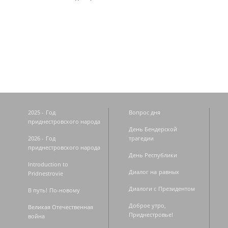
Страницы
2025 - Год
Вопрос дня
приднестровского народа
День Бендерской
2026 - Год
трагедии
приднестровского народа
День Республики
Introduction to
Диалог на равных
Pridnestrovie
Диалоги с Президентом
В путь! По-новому
Доброе утро,
Великая Отечественная
Приднестровье!
война