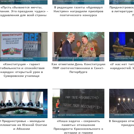
«Пусть сбываются мечты,
В редакции газеты «Адевэрул
Приднестровск
лания. Это праздник чудес» –
Нистрян» наградили призёров
в литературе
здравления для всей страны
поэтического конкурса
«Конституция – гарант
Как отметили День Конституции
«У нас нет ти
стабильности и спокойствия
ПМР соотечественники в Санкт-
народностей. 
народа»: открытый урок в
Петербурге
Суворовском училище
О Приднестровье – молодым
«Наша задача – сохранить
В Бендерах от
ипломатам из Южной Осетии
память»: отношение
праздн
и Абхазии
Президента Красносельского к
истории и героям