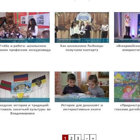
Учёба и работа: школьники
Как школьники Рыбницы
«Всеармейски
воили профессию экскурсовода
получили паспорта
юмористи
аздник истории и традиций:
История для дошколят и
«Приднестр
стиваль казачьей культуры во
интерактивные книги
глазами детей»
Владимировке
1
2
3
…
›
»