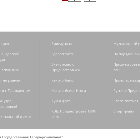
с дня
Емисиуня та
Музыкальный п
Бендерской
Здравствуйте
На порядок вы
дии
Знакомство с
Приднестровье
Республики
Приднестровьем
всё!
г на равных
Как это было
Проекты, меж
ги с Президентом
Как это было: Итоги
Русское Придн
е утро,
Кум а фост
Слово пастыря
естровье!
КЭБ: Приднестровье 1990-
Спорт-ревю
ментальный фильм
2020
ая Государственная Телерадиокомпания".