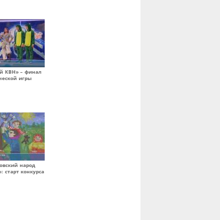
й КВН» – финал
ческой игры
овский народ
: старт конкурса