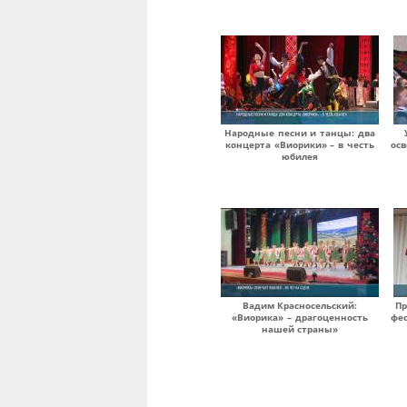
Народные песни и танцы: два
концерта «Виорики» – в честь
ос
юбилея
Вадим Красносельский:
Пр
«Виорика» – драгоценность
фе
нашей страны»
Страницы