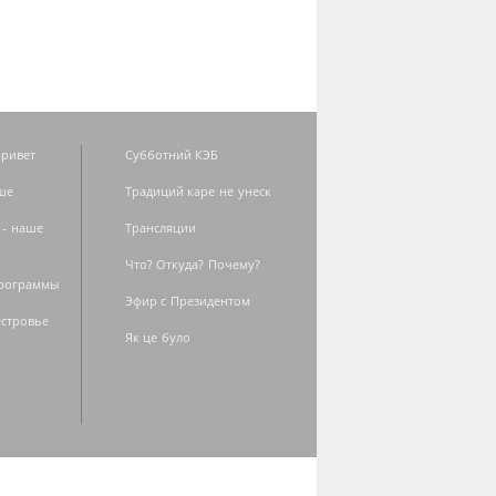
ривет
Субботний КЭБ
ше
Традиций каре не унеск
 - наше
Трансляции
Что? Откуда? Почему?
программы
Эфир с Президентом
естровье
Як це було