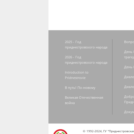
2025 - Год
Вопро
приднестровского народа
День 
2026 - Год
траге
приднестровского народа
День 
Introduction to
Диало
Pridnestrovie
Диало
В путь! По-новому
Добро
Великая Отечественная
Придн
война
Доку
© 1992-2024, ГУ "Приднестровск