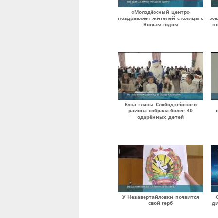
«Молодёжный центр»
поздравляет жителей столицы с
же
Новым годом
по
Ёлка главы Слободзейского
района собрала более 40
одарённых детей
У Незавертайловки появится
свой герб
д