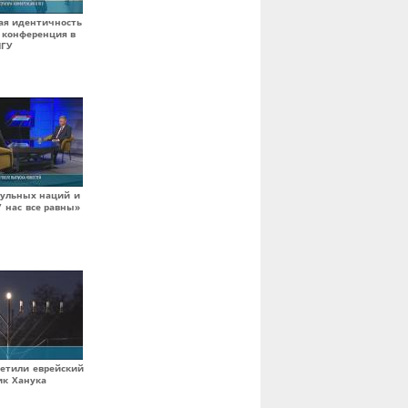
ая идентичность
: конференция в
ПГУ
тульных наций и
У нас все равны»
метили еврейский
ик Ханука