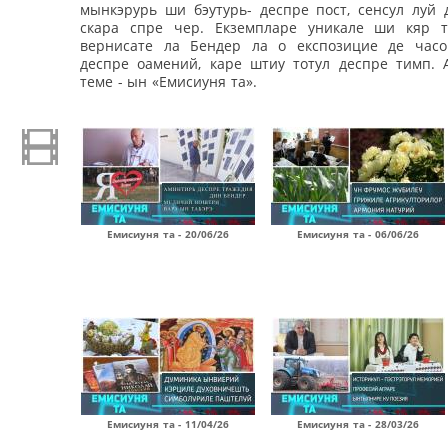
мынкэрурь ши бэутурь- деспре пост, сенсул луй 
скара спре чер. Екземпларе уникале ши кяр 
вернисате ла Бендер ла о експозицие де час
деспре оамений, каре штиу тотул деспре тимп. 
теме - ын «Емисиуня та».
Емисиуня та - 20/06/26
Емисиуня та - 06/06/26
Емисиуня та - 11/04/26
Емисиуня та - 28/03/26