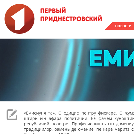
НОВОСТИ
«Емисиуня та». О едицие пентру фиекаре. О жумэ
штирь ын афара политичий. Вэ фачем куношти
републичий ноастре. Професионишть ын домениу,
традициилор, оамень де омение, пе каре меритэ с