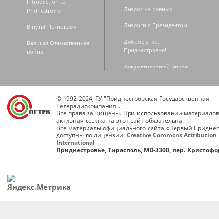
Introduction to
Диалог на равных
Pridnestrovie
Диалоги с Президентом
В путь! По-новому
Доброе утро,
Великая Отечественная
Приднестровье!
война
Документальный фильм
© 1992-2024, ГУ "Приднестровская Государственная
Телерадиокомпания".
Все права защищены. При использовании материалов
активная ссылка на этот сайт обязательна.
Все материалы официального сайта «Первый Приднес
доступны по лицензии:
Creative Commons Attribution 
International
Приднестровье, Тирасполь, MD-3300, пер. Христофор