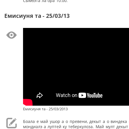
Сымбэта ла ора 10.00.
Емисиуня та - 25/03/13
Емисиуня та - 25/03/2013
Боала е май ушор а о превени, декыт а о виндека 
мондиалэ а луптей ку теберкулоза. Май мулт декыт