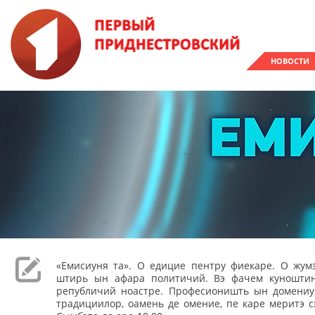
НОВОСТИ
«Емисиуня та». О едицие пентру фиекаре. О жумэ
штирь ын афара политичий. Вэ фачем куношти
републичий ноастре. Професионишть ын домениу,
традициилор, оамень де омение, пе каре меритэ с