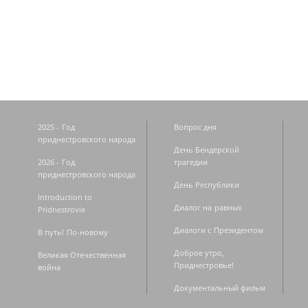
Страницы
2025 - Год
Вопрос дня
приднестровского народа
День Бендерской
2026 - Год
трагедии
приднестровского народа
День Республики
Introduction to
Диалог на равных
Pridnestrovie
Диалоги с Президентом
В путь! По-новому
Доброе утро,
Великая Отечественная
Приднестровье!
война
Документальный фильм