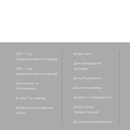
Страницы
2025 - Год
Вопрос дня
приднестровского народа
День Бендерской
2026 - Год
трагедии
приднестровского народа
День Республики
Introduction to
Диалог на равных
Pridnestrovie
Диалоги с Президентом
В путь! По-новому
Доброе утро,
Великая Отечественная
Приднестровье!
война
Документальный фильм