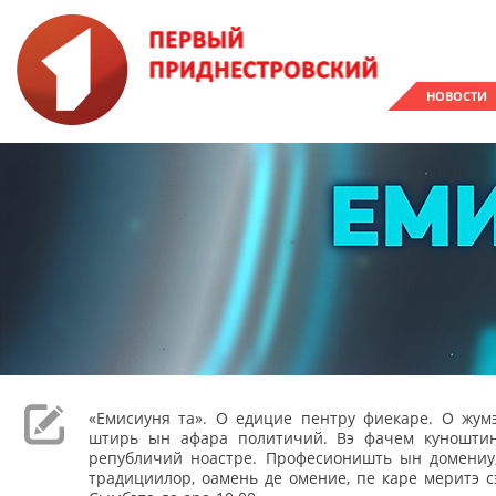
НОВОСТИ
«Емисиуня та». О едицие пентру фиекаре. О жумэ
штирь ын афара политичий. Вэ фачем куношти
републичий ноастре. Професионишть ын домениу,
традициилор, оамень де омение, пе каре меритэ с