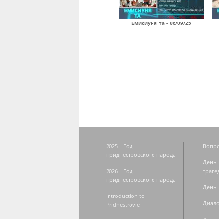
Емисиуня та - 06/09/25
Страницы
2025 - Год
Вопро
приднестровского народа
День 
2026 - Год
траге
приднестровского народа
День 
Introduction to
Диало
Pridnestrovie