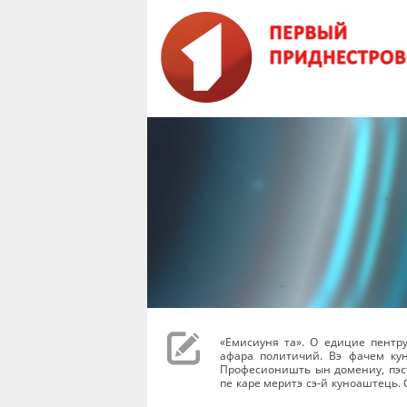
«Емисиуня та». О едицие пентр
афара политичий. Вэ фачем ку
Професионишть ын домениу, пэст
пе каре меритэ сэ-й куноаштець. 