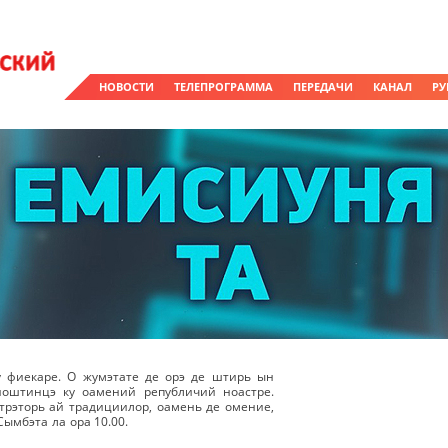
НОВОСТИ
ТЕЛЕПРОГРАММА
ПЕРЕДАЧИ
КАНАЛ
РУ
у фиекаре. О жумэтате де орэ де штирь ын
ноштинцэ ку оамений републичий ноастре.
рэторь ай традициилор, оамень де омение,
Сымбэта ла ора 10.00.