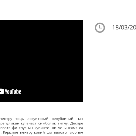
18/03/20
ентру тоць локуиторий републичий- ын
 репуликан ку ачест симболик титлу. Деспре
у поате фи спус ын кувинте ши че ынсямэ еа
. Кэрциле пентру копий ши валоаря лор ын