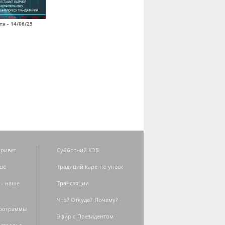
а - 14/06/25
ривет
Субботний КЭБ
ше
Традиций каре не унеск
 - наше
Трансляции
Что? Откуда? Почему?
программы
Эфир с Президентом