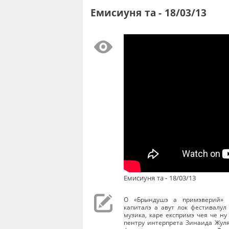
Емисиуня та - 18/03/13
Емисиуня та - 18/03/13
О «Брындушэ а примэверий» п
капиталэ а авут лок фестивалул
музика, каре експримэ чея че н
пентру интерпрета Зинаида Жуля