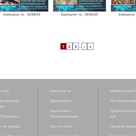
Емисиуня та - 23/08/25
Емисиуня та - 28/06/25
Емисиуня т
1
2
3
…
›
»
с дня
Емисиуня та
Музыкальный п
Бендерской
Здравствуйте
На порядок вы
дии
Знакомство с
Приднестровье
Республики
Приднестровьем
всё!
г на равных
Как это было
Проекты, меж