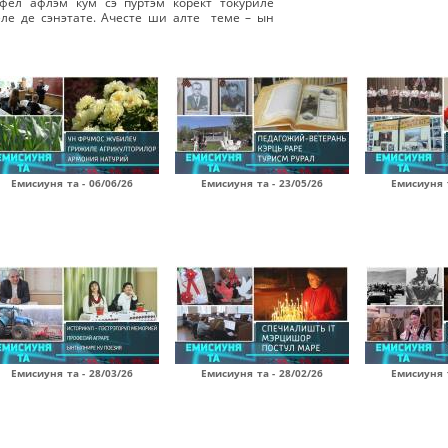
фел афлэм кум сэ пуртэм корект токуриле
ле де сэнэтате. Ачесте ши алте теме – ын
Емисиуня та - 06/06/26
Емисиуня та - 23/05/26
Емисиуня т
Емисиуня та - 28/03/26
Емисиуня та - 28/02/26
Емисиуня т