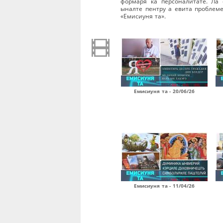
формаря ка персоналитате. Ла 
ыналте пентру а евита проблеме
«Емисиуня та».
Емисиуня та - 20/06/26
Емисиуня та - 11/04/26