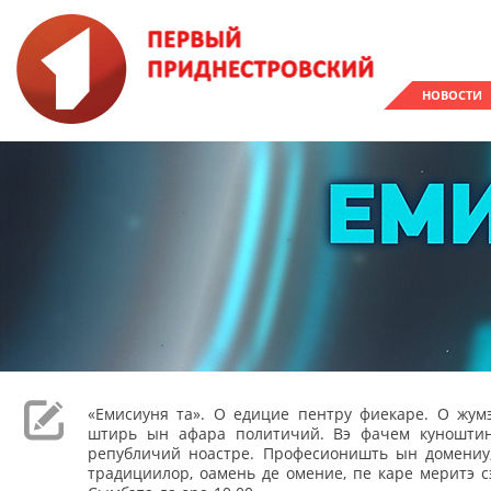
НОВОСТИ
«Емисиуня та». О едицие пентру фиекаре. О жумэ
штирь ын афара политичий. Вэ фачем куношти
републичий ноастре. Професионишть ын домениу,
традициилор, оамень де омение, пе каре меритэ с