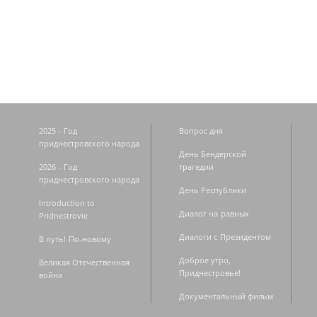
Страницы
2025 - Год
Вопрос дня
приднестровского народа
День Бендерской
2026 - Год
трагедии
приднестровского народа
День Республики
Introduction to
Диалог на равных
Pridnestrovie
Диалоги с Президентом
В путь! По-новому
Доброе утро,
Великая Отечественная
Приднестровье!
война
Документальный фильм