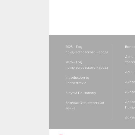
2025 - Год
Вопро
приднестровского народа
День 
2026 - Год
траге
приднестровского народа
День 
Introduction to
Диало
Pridnestrovie
Диало
В путь! По-новому
Добро
Великая Отечественная
Придн
война
Доку