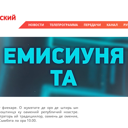
НОВОСТИ
ТЕЛЕПРОГРАММА
ПЕРЕДАЧИ
КАНАЛ
РУ
у фиекаре. О жумэтате де орэ де штирь ын
ноштинцэ ку оамений републичий ноастре.
рэторь ай традициилор, оамень де омение,
Сымбэта ла ора 10.00.