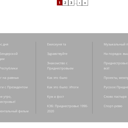
1
2
3
…
›
»
с дня
Емисиуня та
Музыкальный п
Бендерской
Здравствуйте
На порядок вы
дии
Знакомство с
Приднестровье
Республики
Приднестровьем
всё!
г на равных
Как это было
Проекты, меж
ги с Президентом
Как это было: Итоги
Русское Придн
е утро,
Кум а фост
Слово пастыря
естровье!
КЭБ: Приднестровье 1990-
Спорт-ревю
ментальный фильм
2020