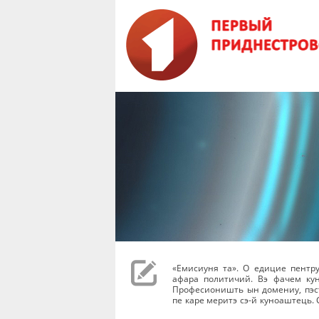
«Емисиуня та». О едицие пентр
афара политичий. Вэ фачем ку
Професионишть ын домениу, пэст
пе каре меритэ сэ-й куноаштець. 