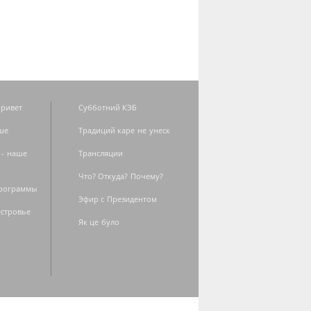
ривет
Субботний КЭБ
ше
Традиций каре не унеск
 - наше
Трансляции
Что? Откуда? Почему?
программы
Эфир с Президентом
естровье
Як це було