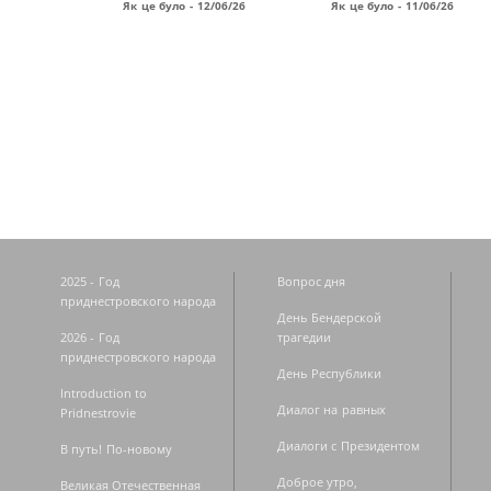
Як це було - 12/06/26
Як це було - 11/06/26
Страницы
2025 - Год
Вопрос дня
приднестровского народа
День Бендерской
2026 - Год
трагедии
приднестровского народа
День Республики
Introduction to
Диалог на равных
Pridnestrovie
Диалоги с Президентом
В путь! По-новому
Доброе утро,
Великая Отечественная