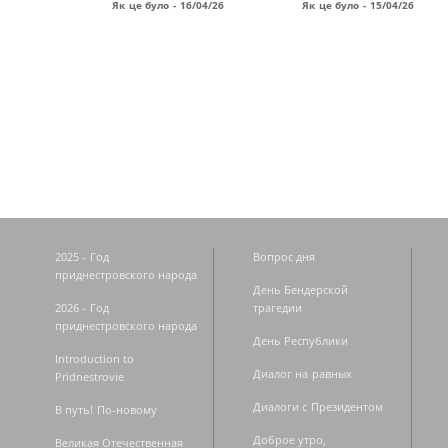
Як це було - 16/04/26
Як це було - 15/04/26
Страницы
2025 - Год
Вопрос дня
приднестровского народа
День Бендерской
2026 - Год
трагедии
приднестровского народа
День Республики
Introduction to
Диалог на равных
Pridnestrovie
Диалоги с Президентом
В путь! По-новому
Доброе утро,
Великая Отечественная