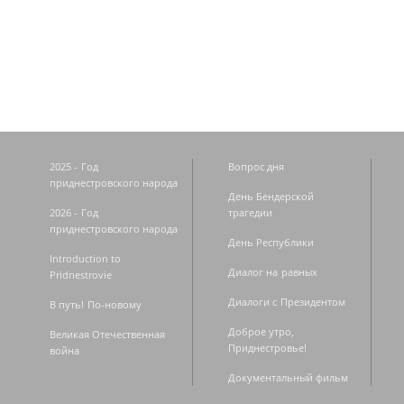
Страницы
2025 - Год
Вопрос дня
приднестровского народа
День Бендерской
2026 - Год
трагедии
приднестровского народа
День Республики
Introduction to
Диалог на равных
Pridnestrovie
Диалоги с Президентом
В путь! По-новому
Доброе утро,
Великая Отечественная
Приднестровье!
война
Документальный фильм