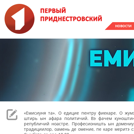
НОВОСТИ
«Емисиуня та». О едицие пентру фиекаре. О жумэ
штирь ын афара политичий. Вэ фачем куношти
републичий ноастре. Професионишть ын домениу,
традициилор, оамень де омение, пе каре меритэ с