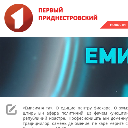
НОВОСТИ
«Емисиуня та». О едицие пентру фиекаре. О жумэ
штирь ын афара политичий. Вэ фачем куношти
републичий ноастре. Професионишть ын домениу,
традициилор, оамень де омение, пе каре меритэ с