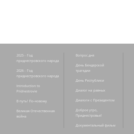
Страницы
2025 - Год
Вопрос дня
приднестровского народа
День Бендерской
2026 - Год
трагедии
приднестровского народа
День Республики
Introduction to
Диалог на равных
Pridnestrovie
Диалоги с Президентом
В путь! По-новому
Доброе утро,
Великая Отечественная
Приднестровье!
война
Документальный фильм