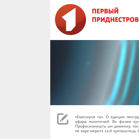
«Емисиуня та». О едицие пентр
афара политичий. Вэ фачем ку
Професионишть ын домениу, пэст
пе каре меритэ сэ-й куноаштець. 