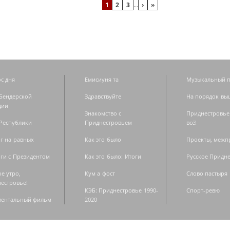
1
2
3
…
›
»
с дня
Емисиуня та
Музыкальный п
Бендерской
Здравствуйте
На порядок вы
дии
Знакомство с
Приднестровье
Республики
Приднестровьем
всё!
г на равных
Как это было
Проекты, меж
ги с Президентом
Как это было: Итоги
Русское Придн
е утро,
Кум а фост
Слово пастыря
естровье!
КЭБ: Приднестровье 1990-
Спорт-ревю
ментальный фильм
2020