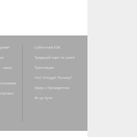
ривет
Субботний КЭБ
ше
Традиций каре не унеск
 - наше
Трансляции
Что? Откуда? Почему?
программы
Эфир с Президентом
естровье
Як це було