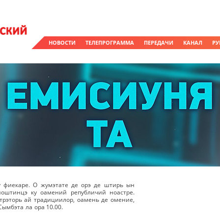
НОВОСТИ
ТЕЛЕПРОГРАММА
ПЕРЕДАЧИ
КАНАЛ
РУ
у фиекаре. О жумэтате де орэ де штирь ын
ноштинцэ ку оамений републичий ноастре.
рэторь ай традициилор, оамень де омение,
Сымбэта ла ора 10.00.