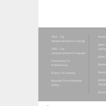
2025 - Год
Вопро
приднестровского народа
День 
2026 - Год
траге
приднестровского народа
День 
Introduction to
Диало
Pridnestrovie
Диало
В путь! По-новому
Добро
Великая Отечественная
Придн
война
Доку