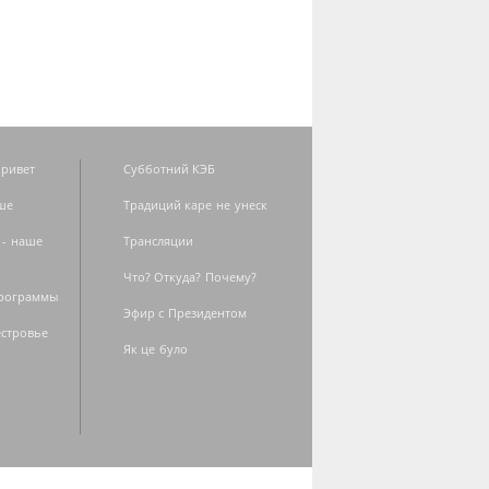
ривет
Субботний КЭБ
ше
Традиций каре не унеск
 - наше
Трансляции
Что? Откуда? Почему?
программы
Эфир с Президентом
естровье
Як це було