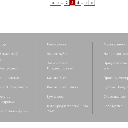
«
‹
…
2
3
4
…
›
»
с дня
Емисиуня та
Музыкальный п
Бендерской
Здравствуйте
На порядок вы
дии
Знакомство с
Приднестровье
Республики
Приднестровьем
всё!
г на равных
Как это было
Проекты, меж
ги с Президентом
Как это было: Итоги
Русское Придн
е утро,
Кум а фост
Слово пастыря
естровье!
КЭБ: Приднестровье 1990-
Спорт-ревю
ментальный фильм
2020