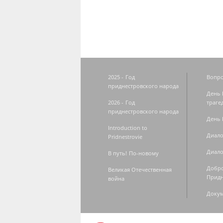
2025 - Год
Вопро
приднестровского народа
День 
2026 - Год
траге
приднестровского народа
День 
Introduction to
Диало
Pridnestrovie
Диало
В путь! По-новому
Добро
Великая Отечественная
Придн
война
Доку