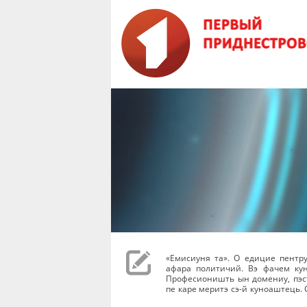
«Емисиуня та». О едицие пентр
афара политичий. Вэ фачем ку
Професионишть ын домениу, пэст
пе каре меритэ сэ-й куноаштець. 