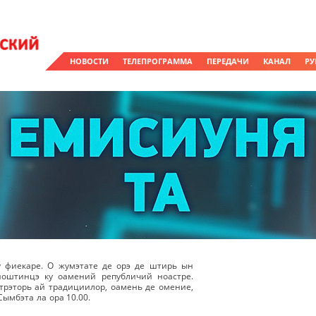
НОВОСТИ
ТЕЛЕПРОГРАММА
ПЕРЕДАЧИ
КАНАЛ
РУ
у фиекаре. О жумэтате де орэ де штирь ын
ноштинцэ ку оамений републичий ноастре.
рэторь ай традициилор, оамень де омение,
Сымбэта ла ора 10.00.