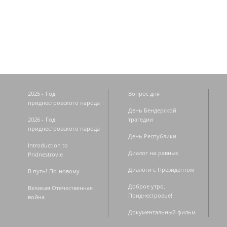
Страницы
2025 - Год
Вопрос дня
приднестровского народа
День Бендерской
2026 - Год
трагедии
приднестровского народа
День Республики
Introduction to
Диалог на равных
Pridnestrovie
Диалоги с Президентом
В путь! По-новому
Доброе утро,
Великая Отечественная
Приднестровье!
война
Документальный фильм