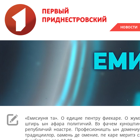
НОВОСТИ
«Емисиуня та». О едицие пентру фиекаре. О жумэ
штирь ын афара политичий. Вэ фачем куношти
републичий ноастре. Професионишть ын домениу,
традициилор, оамень де омение, пе каре меритэ с