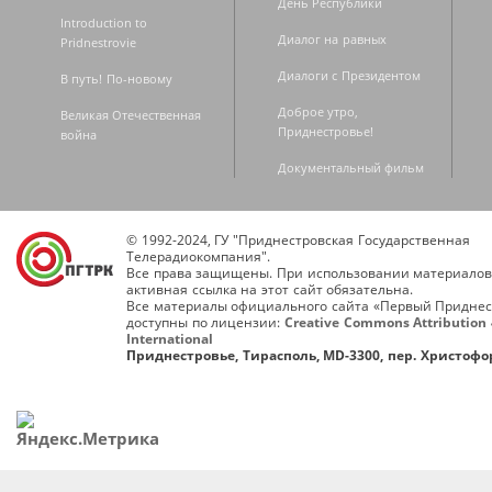
День Республики
Introduction to
Диалог на равных
Pridnestrovie
Диалоги с Президентом
В путь! По-новому
Доброе утро,
Великая Отечественная
Приднестровье!
война
Документальный фильм
© 1992-2024, ГУ "Приднестровская Государственная
Телерадиокомпания".
Все права защищены. При использовании материалов
активная ссылка на этот сайт обязательна.
Все материалы официального сайта «Первый Приднес
доступны по лицензии:
Creative Commons Attribution 
International
Приднестровье, Тирасполь, MD-3300, пер. Христофор