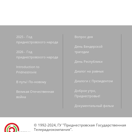
2025 - Год
Вопрос дня
приднестровского народа
День Бендерской
2026 - Год
трагедии
приднестровского народа
День Республики
Introduction to
Диалог на равных
Pridnestrovie
Диалоги с Президентом
В путь! По-новому
Доброе утро,
Великая Отечественная
Приднестровье!
война
Документальный фильм
© 1992-2024, ГУ "Приднестровская Государственная
Телерадиокомпания".