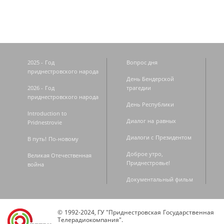
2025 - Год
Вопрос дня
приднестровского народа
День Бендерской
2026 - Год
трагедии
приднестровского народа
День Республики
Introduction to
Диалог на равных
Pridnestrovie
Диалоги с Президентом
В путь! По-новому
Доброе утро,
Великая Отечественная
Приднестровье!
война
Документальный фильм
© 1992-2024, ГУ "Приднестровская Государственная
Телерадиокомпания".