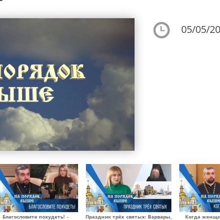
05/05/20
Благословите похудеть! -
Праздник трёх святых: Варвары,
Когда женщи