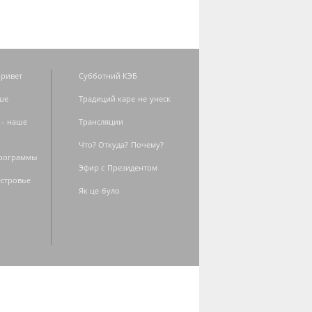
ривет
Субботний КЭБ
ше
Традиций каре не унеск
 - наше
Трансляции
Что? Откуда? Почему?
программы
Эфир с Президентом
естровье
Як це було