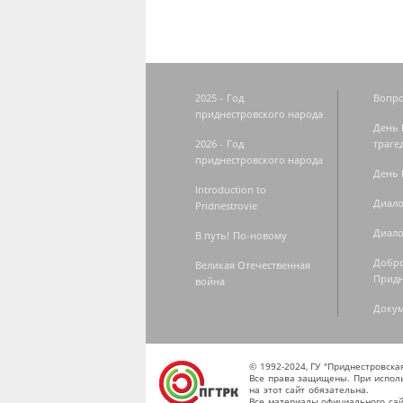
2025 - Год
Вопро
приднестровского народа
День 
2026 - Год
траге
приднестровского народа
День 
Introduction to
Диало
Pridnestrovie
Диало
В путь! По-новому
Добро
Великая Отечественная
Придн
война
Доку
© 1992-2024, ГУ "Приднестровск
Все права защищены. При исполь
на этот сайт обязательна.
Все материалы официального сай