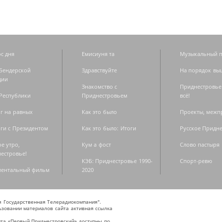
с дня
Емисиуня та
Музыкальный п
Бендерской
Здравствуйте
На порядок вы
дии
Знакомство с
Приднестровье
Республики
Приднестровьем
всё!
г на равных
Как это было
Проекты, меж
ги с Президентом
Как это было: Итоги
Русское Придн
е утро,
Кум а фост
Слово пастыря
естровье!
КЭБ: Приднестровье 1990-
Спорт-ревю
ментальный фильм
2020
ая Государственная Телерадиокомпания".
зовании материалов сайта активная ссылка
та «Первый Приднестровский» доступны по