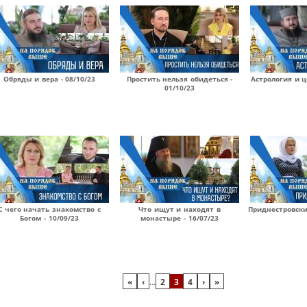
Обряды и вера - 08/10/23
Простить нельзя обидеться -
Астрология и ц
01/10/23
С чего начать знакомство с
Что ищут и находят в
Приднестровски
Богом - 10/09/23
монастыре - 16/07/23
«
‹
…
2
3
4
›
»