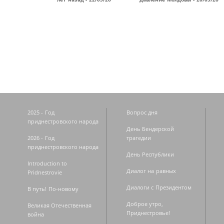
Страницы
2025 - Год
Вопрос дня
приднестровского народа
День Бендерской
2026 - Год
трагедии
приднестровского народа
День Республики
Introduction to
Диалог на равных
Pridnestrovie
Диалоги с Президентом
В путь! По-новому
Доброе утро,
Великая Отечественная
Приднестровье!
война