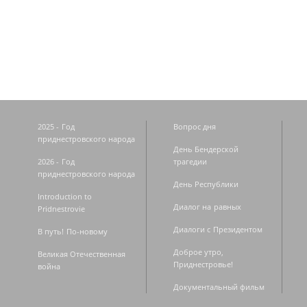
Страницы
2025 - Год
Вопрос дня
приднестровского народа
День Бендерской
2026 - Год
трагедии
приднестровского народа
День Республики
Introduction to
Диалог на равных
Pridnestrovie
Диалоги с Президентом
В путь! По-новому
Доброе утро,
Великая Отечественная
Приднестровье!
война
Документальный фильм