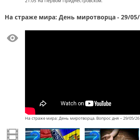
21:05 на Первом Приднестровском.
На страже мира: День миротворца - 29/05/
На страже мира: День миротворца. Вопрос дня – 29/05/26