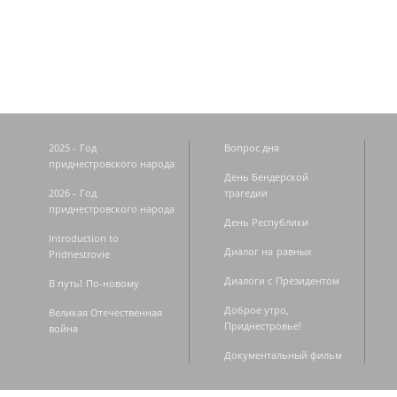
Страницы
2025 - Год
Вопрос дня
приднестровского народа
День Бендерской
2026 - Год
трагедии
приднестровского народа
День Республики
Introduction to
Диалог на равных
Pridnestrovie
Диалоги с Президентом
В путь! По-новому
Доброе утро,
Великая Отечественная
Приднестровье!
война
Документальный фильм