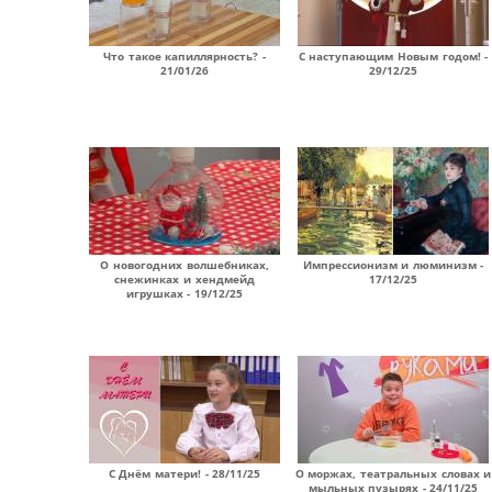
Что такое капиллярность? -
С наступающим Новым годом! -
21/01/26
29/12/25
О новогодних волшебниках,
Импрессионизм и люминизм -
снежинках и хендмейд
17/12/25
игрушках - 19/12/25
С Днём матери! - 28/11/25
О моржах, театральных словах и
мыльных пузырях - 24/11/25