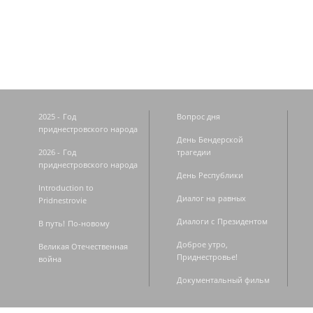
Страницы
2025 - Год
Вопрос дня
приднестровского народа
День Бендерской
2026 - Год
трагедии
приднестровского народа
День Республики
Introduction to
Диалог на равных
Pridnestrovie
Диалоги с Президентом
В путь! По-новому
Доброе утро,
Великая Отечественная
Приднестровье!
война
Документальный фильм