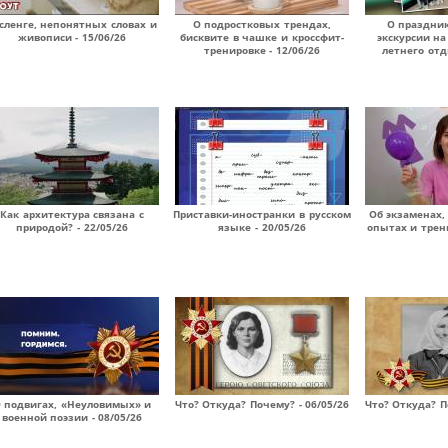
сленге, непонятных словах и
О подростковых трендах,
О праздник
живописи - 15/06/26
бисквите в чашке и кроссфит-
экскурсии на
тренировке - 12/06/26
летнего отд
Как архитектура связана с
Приставки-иностранки в русском
Об экзаменах
природой? - 22/05/26
языке - 20/05/26
опытах и трени
 подвигах, «Неуловимых» и
Что? Откуда? Почему? - 06/05/26
Что? Откуда? П
военной поэзии - 08/05/26