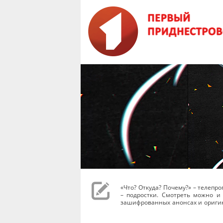
«Что? Откуда? Почему?» – телеп
– подростки. Смотреть можно и 
зашифрованных анонсах и оригин