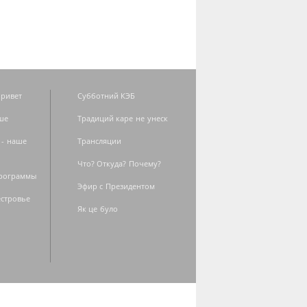
ривет
Субботний КЭБ
ше
Традиций каре не унеск
 - наше
Трансляции
Что? Откуда? Почему?
программы
Эфир с Президентом
естровье
Як це було