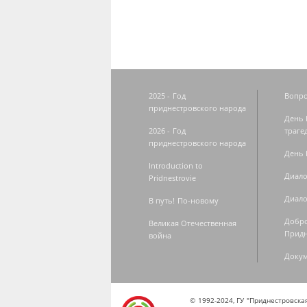
2025 - Год
Вопро
приднестровского народа
День 
2026 - Год
траге
приднестровского народа
День 
Introduction to
Диало
Pridnestrovie
Диало
В путь! По-новому
Добро
Великая Отечественная
Придн
война
Доку
© 1992-2024, ГУ "Приднестровск