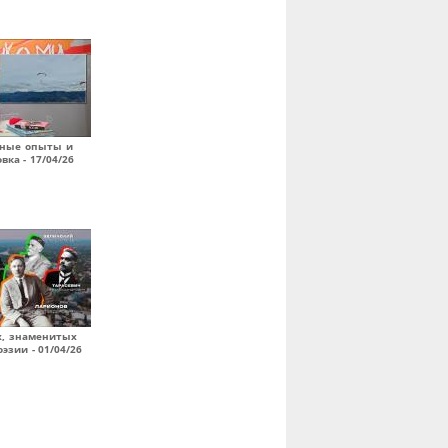
ьные опыты и
вка - 17/04/26
х, знаменитых
эзии - 01/04/26