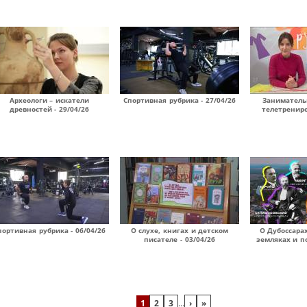
Археологи – искатели
Спортивная рубрика - 27/04/26
Занимател
древностей - 29/04/26
телетрениро
портивная рубрика - 06/04/26
О слухе, книгах и детском
О Дубоссара
писателе - 03/04/26
земляках и по
1
2
3
…
›
»