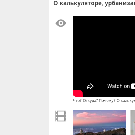
О калькуляторе, урбаниза
Что? Откуда? Почему? О калькул