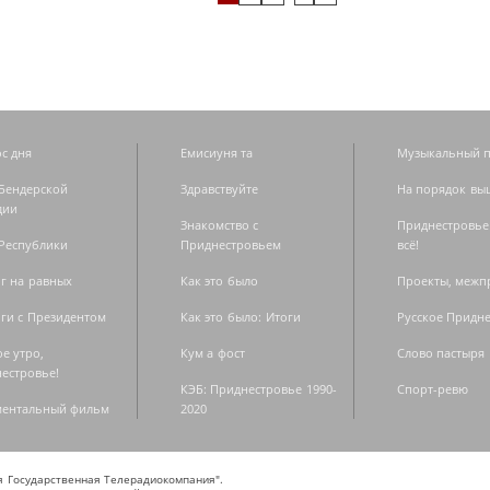
с дня
Емисиуня та
Музыкальный п
Бендерской
Здравствуйте
На порядок вы
дии
Знакомство с
Приднестровье
Республики
Приднестровьем
всё!
г на равных
Как это было
Проекты, меж
ги с Президентом
Как это было: Итоги
Русское Придн
е утро,
Кум а фост
Слово пастыря
естровье!
КЭБ: Приднестровье 1990-
Спорт-ревю
ментальный фильм
2020
ая Государственная Телерадиокомпания".