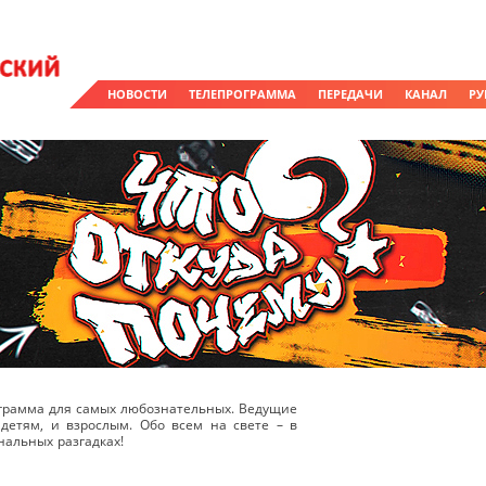
НОВОСТИ
ТЕЛЕПРОГРАММА
ПЕРЕДАЧИ
КАНАЛ
РУ
рограмма для самых любознательных. Ведущие
детям, и взрослым. Обо всем на свете – в
альных разгадках!