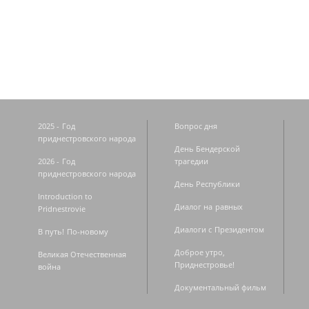
Страницы
2025 - Год
Вопрос дня
приднестровского народа
День Бендерской
2026 - Год
трагедии
приднестровского народа
День Республики
Introduction to
Диалог на равных
Pridnestrovie
Диалоги с Президентом
В путь! По-новому
Доброе утро,
Великая Отечественная
Приднестровье!
война
Документальный фильм