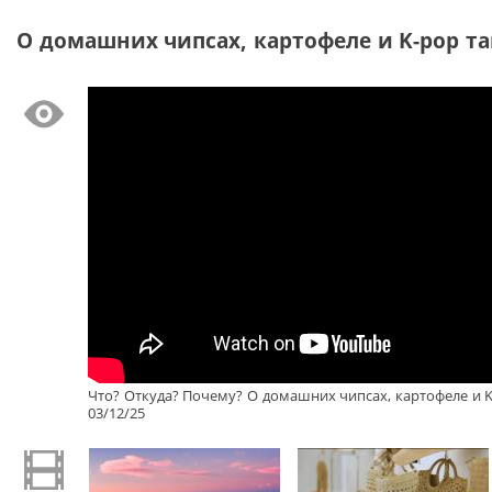
О домашних чипсах, картофеле и K-pop тан
Что? Откуда? Почему? О домашних чипсах, картофеле и K
03/12/25