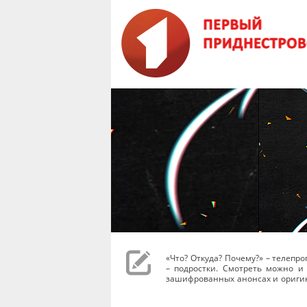
«Что? Откуда? Почему?» – телеп
– подростки. Смотреть можно и 
зашифрованных анонсах и оригин