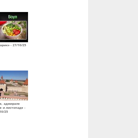
арик» - 27/10/25
х, адмирале
 и листопаде -
10/25