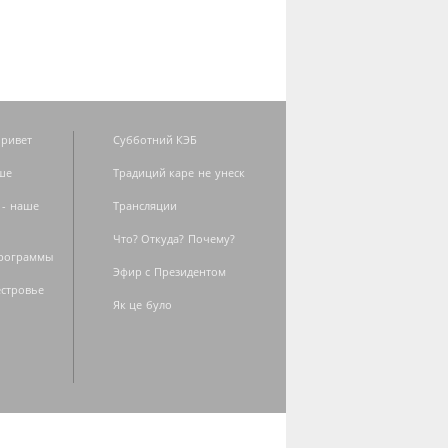
ривет
Субботний КЭБ
ше
Традиций каре не унеск
 - наше
Трансляции
Что? Откуда? Почему?
программы
Эфир с Президентом
естровье
Як це було