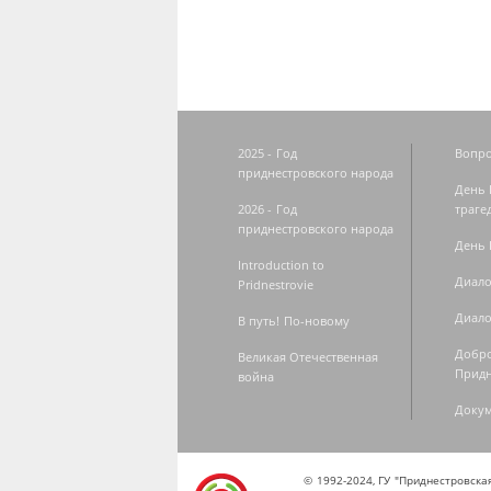
2025 - Год
Вопро
приднестровского народа
День 
2026 - Год
траге
приднестровского народа
День 
Introduction to
Диало
Pridnestrovie
Диало
В путь! По-новому
Добро
Великая Отечественная
Придн
война
Доку
© 1992-2024, ГУ "Приднестровск