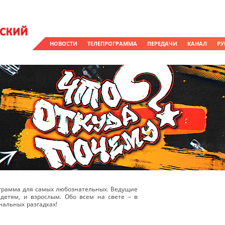
НОВОСТИ
ТЕЛЕПРОГРАММА
ПЕРЕДАЧИ
КАНАЛ
РУ
рограмма для самых любознательных. Ведущие
детям, и взрослым. Обо всем на свете – в
альных разгадках!