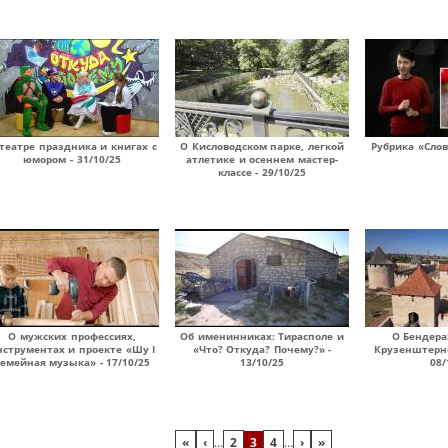
театре праздника и книгах с
О Кисловодском парке, легкой
Рубрика «Слов
юмором - 31/10/25
атлетике и осеннем мастер-
классе - 29/10/25
О мужских профессиях,
Об именинниках: Тирасполе и
О Бендера
нструментах и проекте «Шу I
«Что? Откуда? Почему?» -
Крузенштерне
емейная музыка» - 17/10/25
13/10/25
08/
«
‹
…
2
3
4
…
›
»