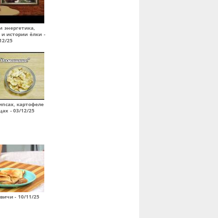
и энергетика,
 и истории ёлки -
12/25
псах, картофеле
цах - 03/12/25
вичи - 10/11/25