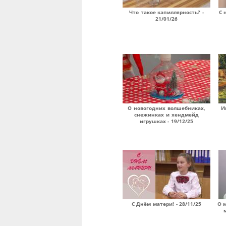
Что такое капиллярность? -
С 
21/01/26
О новогодних волшебниках,
И
снежинках и хендмейд
игрушках - 19/12/25
С Днём матери! - 28/11/25
О 