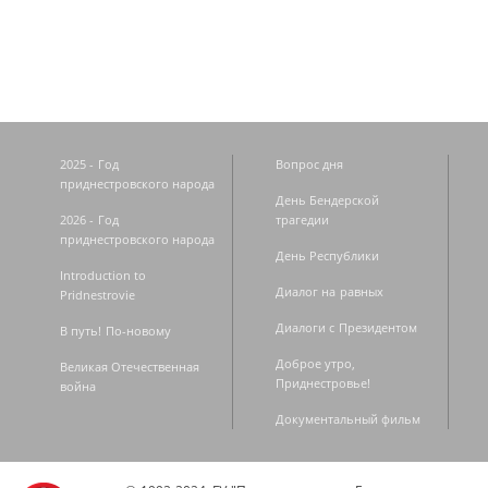
2025 - Год
Вопрос дня
приднестровского народа
День Бендерской
2026 - Год
трагедии
приднестровского народа
День Республики
Introduction to
Диалог на равных
Pridnestrovie
Диалоги с Президентом
В путь! По-новому
Доброе утро,
Великая Отечественная
Приднестровье!
война
Документальный фильм