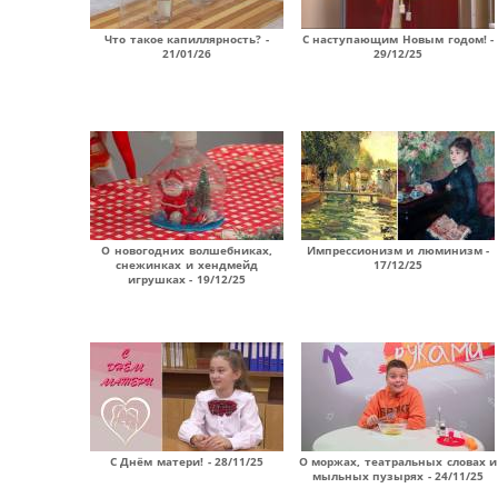
Что такое капиллярность? -
С наступающим Новым годом! -
21/01/26
29/12/25
О новогодних волшебниках,
Импрессионизм и люминизм -
снежинках и хендмейд
17/12/25
игрушках - 19/12/25
С Днём матери! - 28/11/25
О моржах, театральных словах и
мыльных пузырях - 24/11/25