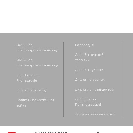
2025 - Год
Вопрос дня
приднестровского народа
День Бендерской
2026 - Год
трагедии
приднестровского народа
День Республики
Introduction to
Диалог на равных
Pridnestrovie
Диалоги с Президентом
В путь! По-новому
Доброе утро,
Великая Отечественная
Приднестровье!
война
Документальный фильм