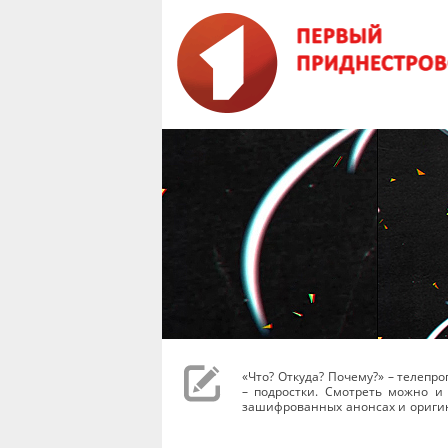
«Что? Откуда? Почему?» – телеп
– подростки. Смотреть можно и 
зашифрованных анонсах и оригин