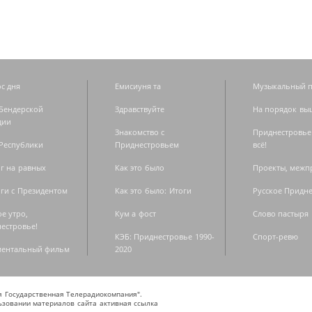
с дня
Емисиуня та
Музыкальный п
Бендерской
Здравствуйте
На порядок вы
дии
Знакомство с
Приднестровье
Республики
Приднестровьем
всё!
г на равных
Как это было
Проекты, меж
ги с Президентом
Как это было: Итоги
Русское Придн
е утро,
Кум а фост
Слово пастыря
естровье!
КЭБ: Приднестровье 1990-
Спорт-ревю
ментальный фильм
2020
ая Государственная Телерадиокомпания".
зовании материалов сайта активная ссылка