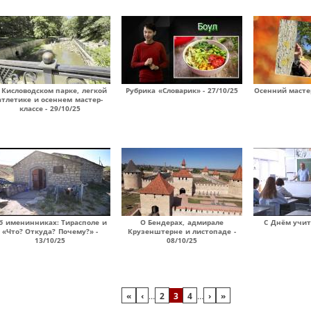
 Кисловодском парке, легкой
Рубрика «Словарик» - 27/10/25
Осенний мастер
атлетике и осеннем мастер-
классе - 29/10/25
б именинниках: Тирасполе и
О Бендерах, адмирале
С Днём учите
«Что? Откуда? Почему?» -
Крузенштерне и листопаде -
13/10/25
08/10/25
«
‹
…
2
3
4
…
›
»