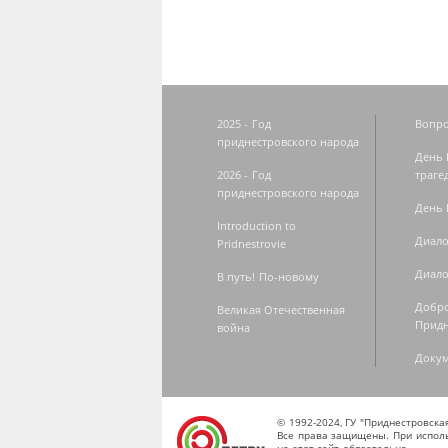
2025 - Год
Вопро
приднестровского народа
День 
2026 - Год
траге
приднестровского народа
День 
Introduction to
Диало
Pridnestrovie
Диало
В путь! По-новому
Добро
Великая Отечественная
Придн
война
Доку
© 1992-2024, ГУ "Приднестровск
Все права защищены. При исполь
на этот сайт обязательна.