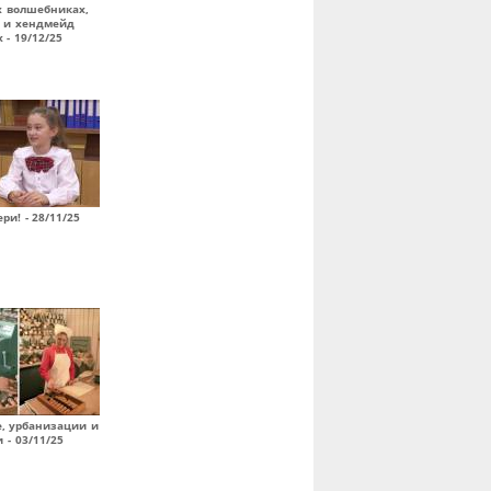
х волшебниках,
 и хендмейд
 - 19/12/25
ри! - 28/11/25
е, урбанизации и
 - 03/11/25