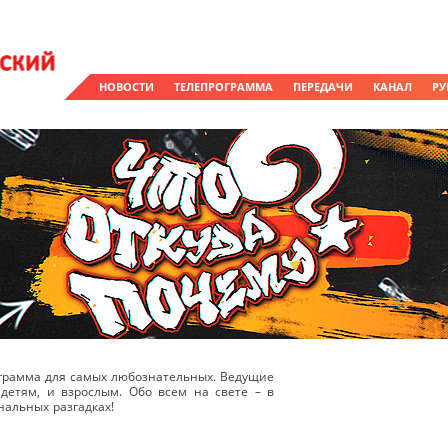
НОВОСТИ
ТЕЛЕПРОГРАММА
ПЕРЕДАЧИ
КАНАЛ
РУ
рограмма для самых любознательных. Ведущие
детям, и взрослым. Обо всем на свете – в
альных разгадках!