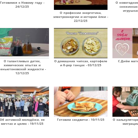
Готовимся к Новому году -
О новогодни
24/12/25
снежинках
игрушках
О профессии энергетика,
электроэнергии и истории ёлки -
22/12/25
О талантливых детях,
О домашних чипсах, картофеле
С Днём мате
химических опытах и
и K-pop танцах - 03/12/25
неньютоновской жидкости -
12/12/25
Об активной молодёжи, ее
Готовим сэндвичи - 10/11/25
О калькулятор
мечтах и целях - 19/11/25
миграции