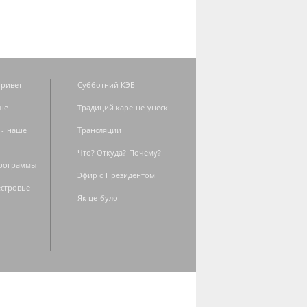
ривет
Субботний КЭБ
ше
Традиций каре не унеск
 - наше
Трансляции
Что? Откуда? Почему?
программы
Эфир с Президентом
естровье
Як це було