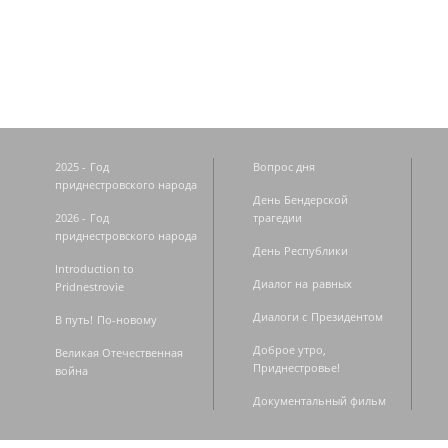
Страницы
2025 - Год
Вопрос дня
приднестровского народа
День Бендерской
2026 - Год
трагедии
приднестровского народа
День Республики
Introduction to
Диалог на равных
Pridnestrovie
Диалоги с Президентом
В путь! По-новому
Доброе утро,
Великая Отечественная
Приднестровье!
война
Документальный фильм