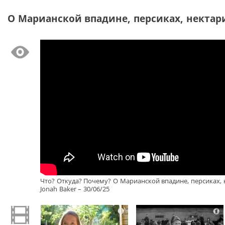
О Марианской впадине, персиках, нектарин
Что? Откуда? Почему? О Марианской впадине, персиках, 
Jonah Baker – 30/06/25