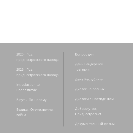
Страницы
2025 - Год
Вопрос дня
приднестровского народа
День Бендерской
2026 - Год
трагедии
приднестровского народа
День Республики
Introduction to
Диалог на равных
Pridnestrovie
Диалоги с Президентом
В путь! По-новому
Доброе утро,
Великая Отечественная
Приднестровье!
война
Документальный фильм