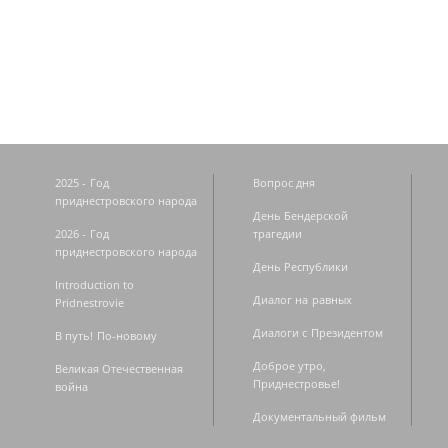
Страницы
2025 - Год
Вопрос дня
приднестровского народа
День Бендерской
2026 - Год
трагедии
приднестровского народа
День Республики
Introduction to
Диалог на равных
Pridnestrovie
Диалоги с Президентом
В путь! По-новому
Доброе утро,
Великая Отечественная
Приднестровье!
война
Документальный фильм