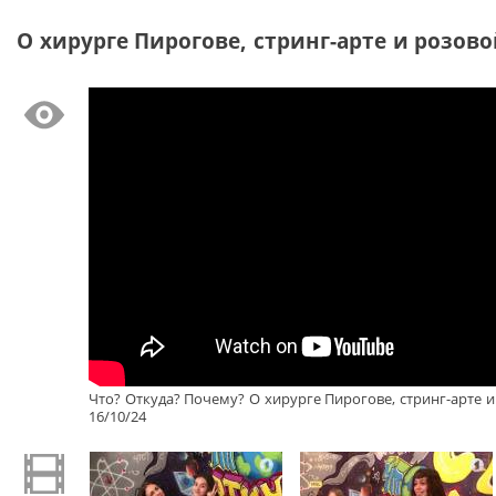
О хирурге Пирогове, стринг-арте и розово
Что? Откуда? Почему? О хирурге Пирогове, стринг-арте и
16/10/24