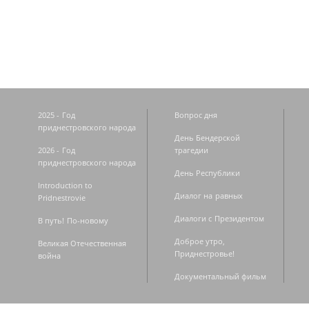
Страницы
2025 - Год
Вопрос дня
приднестровского народа
День Бендерской
2026 - Год
трагедии
приднестровского народа
День Республики
Introduction to
Диалог на равных
Pridnestrovie
Диалоги с Президентом
В путь! По-новому
Доброе утро,
Великая Отечественная
Приднестровье!
война
Документальный фильм