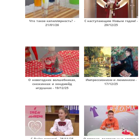
Что такое капиллярность? -
С наступающим Новым годом! -
21/01/26
29/12/25
О новогодних волшебниках,
Импрессионизм и люминизм -
снежинках и хендмейд
17/12/25
игрушках - 19/12/25
С Днём матери! - 28/11/25
О моржах, театральных словах и