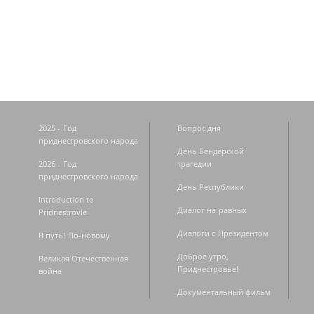
Страницы
2025 - Год
Вопрос дня
приднестровского народа
День Бендерской
2026 - Год
трагедии
приднестровского народа
День Республики
Introduction to
Диалог на равных
Pridnestrovie
Диалоги с Президентом
В путь! По-новому
Доброе утро,
Великая Отечественная
Приднестровье!
война
Документальный фильм