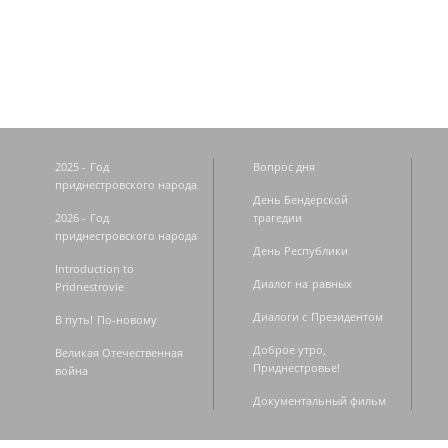
Страницы
2025 - Год
Вопрос дня
приднестровского народа
День Бендерской
2026 - Год
трагедии
приднестровского народа
День Республики
Introduction to
Диалог на равных
Pridnestrovie
Диалоги с Президентом
В путь! По-новому
Доброе утро,
Великая Отечественная
Приднестровье!
война
Документальный фильм