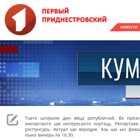
НОВОСТИ
Тоате штириле дин вяца републичий. Вэ през
импортанте ши интересанте ноутэць. Репортаже
рэспунсурь. Актуал ши веридик. Азь ши ын фиека
пынэ винерь ла 16:30.