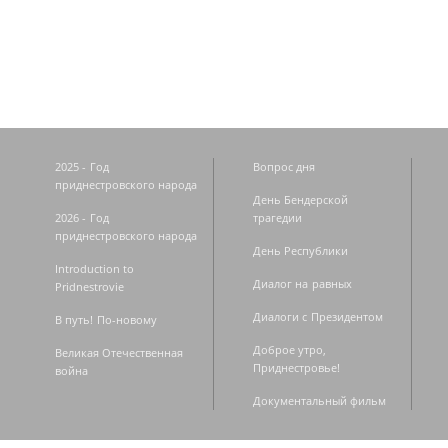
Страницы
2025 - Год
Вопрос дня
приднестровского народа
День Бендерской
2026 - Год
трагедии
приднестровского народа
День Республики
Introduction to
Диалог на равных
Pridnestrovie
Диалоги с Президентом
В путь! По-новому
Доброе утро,
Великая Отечественная
Приднестровье!
война
Документальный фильм