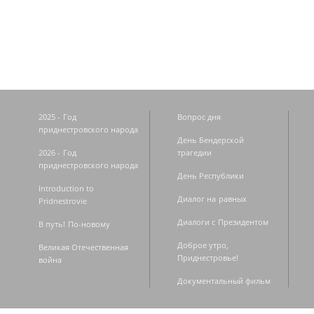
Страницы
2025 - Год
Вопрос дня
приднестровского народа
День Бендерской
2026 - Год
трагедии
приднестровского народа
День Республики
Introduction to
Диалог на равных
Pridnestrovie
Диалоги с Президентом
В путь! По-новому
Доброе утро,
Великая Отечественная
Приднестровье!
война
Документальный фильм