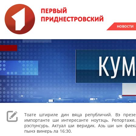
НОВОСТИ
Тоате штириле дин вяца републичий. Вэ през
импортанте ши интересанте ноутэць. Репортаже
рэспунсурь. Актуал ши веридик. Азь ши ын фиека
пынэ винерь ла 16:30.